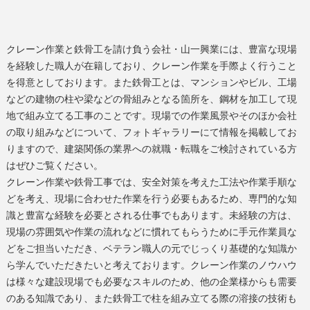
クレーン作業と鉄骨工を請け負う会社・山一興業には、豊富な現場
を経験した職人が在籍しており、クレーン作業を手際よく行うこと
を得意としております。また鉄骨工とは、マンションやビル、工場
などの建物の柱や梁などの骨組みとなる箇所を、鋼材を加工して現
地で組み立てる工事のことです。現場での作業風景やそのほか会社
の取り組みなどについて、フォトギャラリーにて情報を掲載してお
りますので、建築関係の業界への就職・転職をご検討されている方
はぜひご覧ください。
クレーン作業や鉄骨工事では、安全対策を考えた工法や作業手順な
どを考え、現場に合わせた作業を行う必要もあるため、専門的な知
識と豊富な経験を必要とされる仕事でもあります。未経験の方は、
現場の雰囲気や作業の流れなどに慣れてもらうために手元作業員な
どをご担当いただき、ベテラン職人の元でじっくり基礎的な知識か
ら学んでいただきたいと考えております。クレーン作業のノウハウ
は様々な建設現場でも必要なスキルのため、他の企業様からも需要
のある知識であり、また鉄骨工で柱を組み立てる際の溶接の技術も