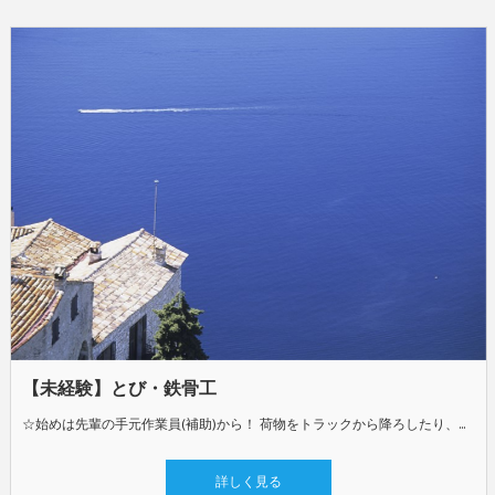
【未経験】とび・鉄骨工
☆始めは先輩の手元作業員(補助)から！ 荷物をトラックから降ろしたり、長い資材を先輩と一緒に運んだりといった補助からスタート！徐々に段階を踏んで指導します◎ やりがいは、言葉では語れません！1～2ヶ月後には、この仕事の面白さが必ず分かります◎ ☆車いじりやプラモデル好きに最適◎ そんな方が今も多数活躍中(笑) ☆現在は30代が3名おり、仕事帰りに飲み会をしたりと、上下関係もなく仲良く働いています◎
詳しく見る