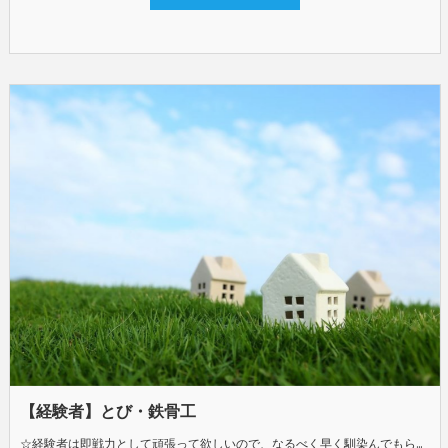
【経験者】とび・鉄骨工
☆経験者は即戦力として頑張って欲しいので、なるべく早く馴染んでもらうためにガンガン輪の中へ入ってもらいます◎ やっぱり外で働いて汗かくのっていいもんですよ。◎ ☆車いじりやプラモデル好きに最適◎ そんな方が今も多数活躍中(笑) ☆現在は30代が3名おり、上下関係もなく仲良く働いています◎