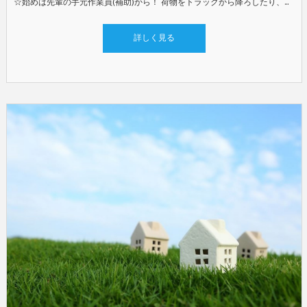
☆始めは先輩の手元作業員(補助)から！ 荷物をトラックから降ろしたり、長い資材を先輩と一緒に運んだりといった補助からスタート！徐々に段階を踏んで指導します◎ やりがいは、言葉では語れません！1～2ヶ月後には、この仕事の面白さが必ず分かります◎ ☆車いじりやプラモデル好きに最適◎ そんな方が今も多数活躍中(笑) ☆現在は30代が3名おり、仕事帰りに飲み会をしたりと、上下関係もなく仲良く働いています◎
詳しく見る