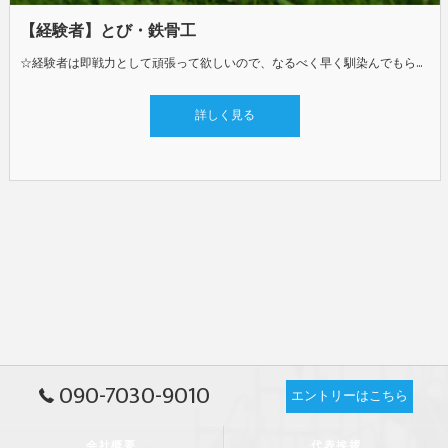
【経験者】とび・鉄骨工
☆経験者は即戦力として頑張って欲しいので、なるべく早く馴染んでもらうためにガンガン輪の中へ入ってもらいます◎ やっぱり外で働いて汗かくのっていいもんですよ。◎ ☆車いじりやプラモデル好きに最適◎ そんな方が今も多数活躍中(笑) ☆現在は30代が3名おり、上下関係もなく仲良く働いています◎
詳しく見る
090-7030-9010
エントリーはこちら
会社概要
代表挨拶