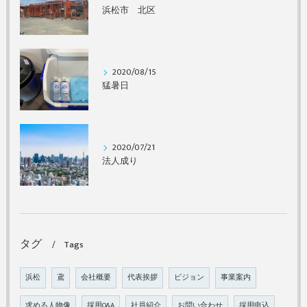
浜松市 北区
2020/08/15
猛暑日
2020/07/21
法人成り
タグ
Tags
浜松
鳶
会社概要
代表挨拶
ビジョン
事業案内
求める人物像
採用Q&A
社員紹介
お問い合わせ
採用申込